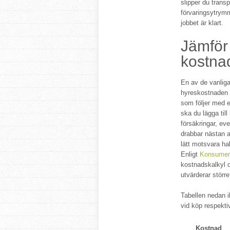
slipper du trans
förvaringsytrym
jobbet är klart.
Jämför 
kostna
En av de vanliga
hyreskostnaden m
som följer med e
ska du lägga til
försäkringar, ev
drabbar nästan 
lätt motsvara hal
Enligt
Konsumen
kostnadskalkyl oc
utvärderar större
Tabellen nedan i
vid köp respekti
Kostnad