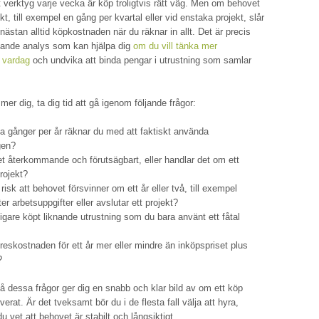
t verktyg varje vecka är köp troligtvis rätt väg. Men om behovet
t, till exempel en gång per kvartal eller vid enstaka projekt, slår
ästan alltid köpkostnaden när du räknar in allt. Det är precis
pande analys som kan hjälpa dig
om du vill tänka mer
 vardag
och undvika att binda pengar i utrustning som samlar
er dig, ta dig tid att gå igenom följande frågor:
 gånger per år räknar du med att faktiskt använda
gen?
t återkommande och förutsägbart, eller handlar det om ett
rojekt?
risk att behovet försvinner om ett år eller två, till exempel
r arbetsuppgifter eller avslutar ett projekt?
digare köpt liknande utrustning som du bara använt ett fåtal
reskostnaden för ett år mer eller mindre än inköpspriset plus
?
 på dessa frågor ger dig en snabb och klar bild av om ett köp
verat. Är det tveksamt bör du i de flesta fall välja att hyra,
du vet att behovet är stabilt och långsiktigt.