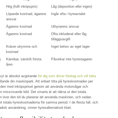
Hög (fullt inköpspris)
Låg (deposition eller ingen)
Löpande kostnad, ägarens
Ingår ofta i hyreavtalet
ansvar
Ägarens kostnad
Uthyrarens ansvar
Ägarens kostnad
Ofta inkluderat eller låg
tilläggsavgift
Kräver utrymme och
Inget behov av eget lager
kostnad
g
Kännbar, särskilt första
Påverkar inte hyrestagaren
åren
kyl är absolut avgörande
för dig som driver företag och vill fatta
llande din maskinpark. Att enbart titta på hyreskostnaden per
 den med inköpspriset genom att använda motorsågar och
n missvisande bild. Det smarta är att räkna ut den totala
 över den tid du planerar att använda maskinen, och sedan
et totala hyreskostnaderna för samma period. I de flesta fall, och
adisk användning, vinner hyresalternativet klart.