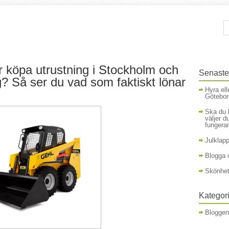
r köpa utrustning i Stockholm och
Senaste
? Så ser du vad som faktiskt lönar
Hyra ell
Götebor
Ska du 
väljer d
fungerar
Julklapp
Blogga
Skönhet
Kategor
Blogge