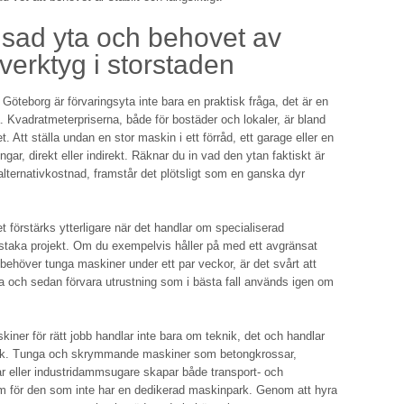
sad yta och behovet av
verktyg i storstaden
Göteborg är förvaringsyta inte bara en praktisk fråga, det är en
 Kvadratmeterpriserna, både för bostäder och lokaler, är bland
t. Att ställa undan en stor maskin i ett förråd, ett garage eller en
ngar, direkt eller indirekt. Räknar du in vad den ytan faktiskt är
 alternativkostnad, framstår det plötsligt som en ganska dyr
t förstärks ytterligare när det handlar om specialiserad
nstaka projekt. Om du exempelvis håller på med ett avgränsat
behöver tunga maskiner under ett par veckor, är det svårt att
a och sedan förvara utrustning som i bästa fall används igen om
skiner för rätt jobb handlar inte bara om teknik, det och handlar
ik. Tunga och skrymmande maskiner som betongkrossar,
tar eller industridammsugare skapar både transport- och
em för den som inte har en dedikerad maskinpark. Genom att hyra