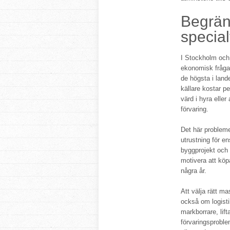
Begrän
special
I Stockholm och 
ekonomisk fråga.
de högsta i lande
källare kostar pe
värd i hyra eller
förvaring.
Det här probleme
utrustning för e
byggprojekt och 
motivera att köp
några år.
Att välja rätt ma
också om logist
markborrare, lif
förvaringsprobl