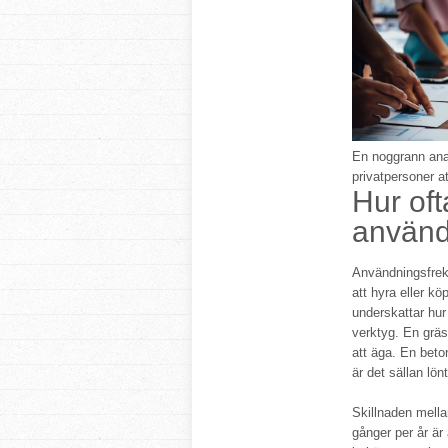
En noggrann anal
privatpersoner at
Hur oft
använd
Användningsfrekv
att hyra eller k
underskattar hur
verktyg. En grä
att äga. En beto
är det sällan lönt
Skillnaden mella
gånger per år är