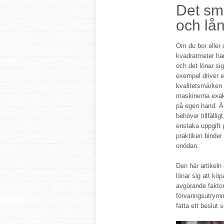
Det sma
och lå
Om du bor eller 
kvadratmeter ha
och det lönar sig
exempel driver et
kvalitetsmärke
maskinerna exakt
på egen hand. Ä
behöver tillfälli
enstaka uppgift 
praktiken binder
onödan.
Den här artikeln
lönar sig att köp
avgörande faktor
förvaringsutrymme
fatta ett beslut