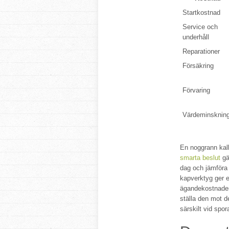
Startkostnad
Service och
underhåll
Reparationer
Försäkring
Förvaring
Värdeminsknin
En noggrann kal
smarta beslut
gä
dag och jämföra
kapverktyg ger e
ägandekostnaden
ställa den mot d
särskilt vid spor