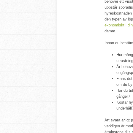
behöver ett viss
uppstår sporadisk
hyreskostnaden n
den typen av lö
ekonomiskt i din
damm.
Innan du bestämm
Hur många
utrustnin
Är behove
engångsp
Finns det 
om du byte
Har du ti
gånger?
Kostar hy
underhåll
Att svara ärligt
verkligen är moti
åtminstone tills 