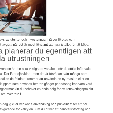
ys av utgifter och investeringar hjälper företag och
t avgöra när det är mest lönsamt att hyra istället för att köpa.
a planerar du egentligen att
a utrustningen
ensen är den allra viktigaste variabeln när du ställs inför valet
öpa. Det låter självklart, men det är förvånansvärt många som
 sällan de faktiskt kommer att använda en ny maskin eller ett
sklippare som används femton gånger per säsong kan vara värd
ngborrmaskin du behöver en enda helg för ett renoveringsprojekt
 att investera i.
n daglig eller veckovis användning och punktinsatser ett par
 avgörande för kalkylen. Om du driver ett hantverksföretag och