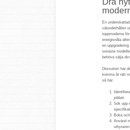
Dra nyt
modern
En underskattad f
välunderhållen u
toppmoderna för 
energisnåla alte
en uppgradering i
senaste modellen
behöva sälja din
Dessutom har det
komma åt rätt m
så här:
Identifier
jobbet.
Sök upp en
specifikat
Boka och b
Använd ma
uthyraren