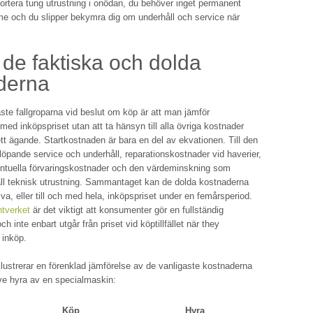
portera tung utrustning i onödan, du behöver inget permanent
me och du slipper bekymra dig om underhåll och service när
de faktiska och dolda
derna
ste fallgroparna vid beslut om köp är att man jämför
ed inköpspriset utan att ta hänsyn till alla övriga kostnader
tt ägande. Startkostnaden är bara en del av ekvationen. Till den
l löpande service och underhåll, reparationskostnader vid haverier,
entuella förvaringskostnader och den värdeminskning som
all teknisk utrustning. Sammantaget kan de dolda kostnaderna
va, eller till och med hela, inköpspriset under en femårsperiod.
tverket
är det viktigt att konsumenter gör en fullständig
h inte enbart utgår från priset vid köptillfället när they
 inköp.
llustrerar en förenklad jämförelse av de vanligaste kostnaderna
ve hyra av en specialmaskin:
Köp
Hyra