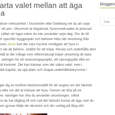
rta valet mellan att äga
bloggen
na
driver verksamhet i Stockholm eller Göteborg vet du att varje
r ett pris. Utrymmet är begränsat, hyresmarknaden är pressad
 sällan att lagra saker du inte använder varje dag. Om du till
t specifikt byggprojekt och behöver hitta rätt utrustning från
n som
darda
kan det vara mycket smidigare att hyra in
 när de behövs, istället för att köpa, förvara och underhålla dem
ndå är det många som reflexmässigt köper utrustning de bara
gt, antingen för ett renoveringsprojekt, ett säsongsjobb eller en
på kontoret. Det kan kännas som det säkra valet, men i
 det kapital, tar upp plats och skapar underhållsbekymmer i
 ger dig en konkret beslutsmodell för att avgöra om det faktiskt
a eller om det är klokare att hyra. Genom att titta på tre
er, nämligen hur ofta du använder utrustningen, vilket
 du har tillgång till och vad det faktiskt kostar att äga, kan du
 som gynnar både din ekonomi och din vardag på lång sikt.