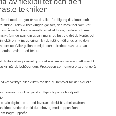
ta av flexibilitet och den
aste tekniken
ördel med att hyra är att du alltid får tillgång till aktuell och
trustning. Teknikutvecklingen går fort, och maskiner som var
fem år sedan kan ha ersatts av effektivare, tystare och mer
rnativ. Om du äger din utrustning är du låst vid det du köpte, och
nnebär en ny investering. Hyr du istället väljer du alltid den
 som uppfyller gällande miljö- och säkerhetskrav, utan att
 gamla maskin med förlust.
 digitala ekosystemet gjort det enklare än någonsin att snabbt
askin när du behöver den. Processen ser numera ofta ut ungefär
a vilket verktyg eller vilken maskin du behöver för det aktuella
 hyresaktör online, jämför tillgänglighet och välj rätt
ion.
etala digitalt, ofta med leverans direkt till arbetsplatsen.
skinen under den tid du behöver, med support från
 om något uppstår.